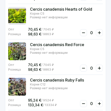
Cercis canadensis Hearts of Gold
Корни С5
Размер нет информации
70,45
€
7045 ₽
98,63
€
9863 ₽
Cercis canadensis Red Force
Корни С5
Размер нет информации
70,45
€
7045 ₽
98,63
€
9863 ₽
Cercis canadensis Ruby Falls
Корни С12
Размер нет информации
95,24
€
9524 ₽
133,34
€
13334 ₽