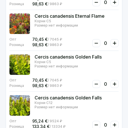
98,63
€
9863 ₽
Cercis canadensis Eternal Flame
Корни С5
Размер нет информации
70,45
€
7045 ₽
98,63
€
9863 ₽
Cercis canadensis Golden Falls
Корни С5
Размер нет информации
70,45
€
7045 ₽
98,63
€
9863 ₽
Cercis canadensis Golden Falls
Корни С12
Размер нет информации
95,24
€
9524 ₽
133,34
€
13334 ₽